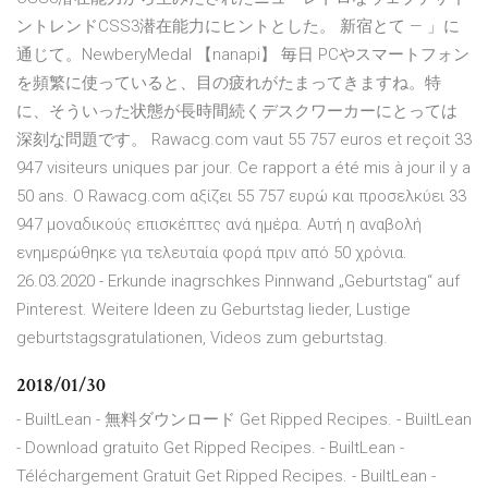
ントレンドCSS3潜在能力にヒントとした。 新宿とて — 」に
通じて。NewberyMedal 【nanapi】 毎日 PCやスマートフォン
を頻繁に使っていると、目の疲れがたまってきますね。特
に、そういった状態が長時間続くデスクワーカーにとっては
深刻な問題です。 Rawacg.com vaut 55 757 euros et reçoit 33
947 visiteurs uniques par jour. Ce rapport a été mis à jour il y a
50 ans. Ο Rawacg.com αξίζει 55 757 ευρώ και προσελκύει 33
947 μοναδικούς επισκέπτες ανά ημέρα. Αυτή η αναβολή
ενημερώθηκε για τελευταία φορά πριν από 50 χρόνια.
26.03.2020 - Erkunde inagrschkes Pinnwand „Geburtstag“ auf
Pinterest. Weitere Ideen zu Geburtstag lieder, Lustige
geburtstagsgratulationen, Videos zum geburtstag.
2018/01/30
- BuiltLean - 無料ダウンロード Get Ripped Recipes. - BuiltLean
- Download gratuito Get Ripped Recipes. - BuiltLean -
Téléchargement Gratuit Get Ripped Recipes. - BuiltLean -