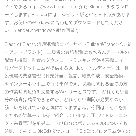
イトである https://www.blender.org から Blender をダウンロ
ードします。Blenderには、32ビット版と64ビット版がありま
す。お使いのWindowsに合わせてダウンロードしてくださ
い。BlenderとWindowsの動作可能な
Clash of Clansの配置投稿&コピーサイトBuilder&Brand(ビルダ
ーアンドブランド)。上級者の最強配置はもちろんアート系の
配置も掲載。配置のダウンロードランキングや検索機 … イー
リバースドットコムが提供するBuildee（ビルディー）は、建
設現場の業務管理（作業計画、報告、帳票作成、安全指摘）
をインターネット上で行う事ができ、現場に関わる全ての方
の作業時間短縮を支援するWebサービスです。 どれくらい自
分の筋肉は成長できるのか、どれくらい期間が必要なのか、
筋トレを続けていると気になりますよね。今回は、それを知
るための計算モデルをご紹介しています。正しいトレーニン
グ・栄養管理を前提に、ぜひ自分のポテンシャルについても
確認してみて … BioEditダウンロード BioEditプログラムやその