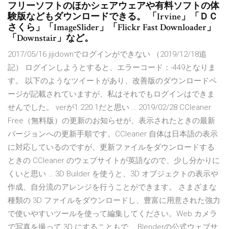
フリーソフトのほかシェアウェアや有料ソフトの体
験版などもダウンロードできる。 「Irvine」「ＤＣ
さくら」「ImageSlider」「Flickr Fast Downloader」
「Downstair」など。
2017/05/16 jijidownでログインができない （2019/12/18追
記） ログインしようとすると、エラーコード：-449となりま
す。 以下のようなツイートがあり、改善版のダウンロードペ
ージが記載されていますが、私はそれでもログインはできま
せんでした。 verが1.220.1だと思い … 2019/02/28 CCleaner
Free（無料版）の更新のお知らせが、表示されたときの最新
バージョンへの更新手順です。CCleaner 自体は日本語の表示
に対応しているのですが、更新ファイルをダウンロードする
ときの CCleaner のウェブサイトが英語なので、少し分かりに
くいと思い … 3D Builder を使うと、3D オブジェクトの表示や
作成、自分流のアレンジを行うことができます。 さまざまな
種類の 3D ファイルをダウンロードし、豊富に用意された強力
で使いやすいツールを使って編集してください。Web カメラ
で写真を撮って 3D にすることもで … Blenderの公式ウェブサ