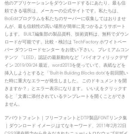
他のアプリケーションをダウンロードするにあたり、最も信
頼できる場所は、メーカーの公式サイトです。私たちは、
BioEditプログラムを私たちのサーバーに収集してはおりませ
んが、最も信頼性の高い場所が簡単に見つかるようサポート
します。 BUILT編集部の製品資料、技術資料は、無料でダウン
ロードが可能です。比較・検討は TechFactory ホワイトペー
パー ダウンロードセンター をお使い下さい。 プレミアムコン
テンツ 「LEED」認証の最新動向など「バイオフィリックデザ
イン 2019/09/24 最近、word2013を使っていて、表紙などを
挿入しようとすると「'Built-In Buliding Blocks.dotx'を前回開い
た時に重大なエラーが発生しました。 このドキュメントを開
きますか？」とエラー表示になります。 いいえをクリックす
ると「文書に添付されているテンプレートを開くことができ
ません。
アバウトフォント｜フリーフォントとDTP製品FONTリンク集
｜ダウンロード イメージ,はてなキーワード、2011年2月22日
CSS3潜在能力から生みだされたニューレトロなウェブデザイ