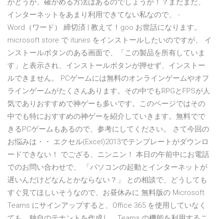
かどうか、確かめる方法はあるのでしょうか！？まだまだ、
インターネットをあまり利用できてない私なので、 -
Word（ワード） 締切済 | 教えて！goo お世話になります。
microsoft store で itunes をインストールしたいのですが、 イ
ンストールボタンのある画面で、「この製品を所有していま
す」と表示され、インストールボタンが押せず、インストー
ルできません。 PCゲームには無料のオンラインゲームやオフ
ラインゲームがたくさんあります。その中でもRPGとFPSが人
気でありおすすめで神ゲーも多いです。このページではその
中でも特におすすめの神ゲーを紹介していきます。無料でで
きるPCゲームもあるので、参考にしてください。 さて今回の
お悩みは・・ エクセル(Excel)2013でテンプレートがダウンロ
ードできない！ でござる、ニンニン！ 本日の午前中にお電話
でのお問い合わせで、 「パソコンの起動とインターネットが
遅いんだけどなんとかならない？」 との相談で、どうしても
すぐ見てほしいそうなので、お昼休みに 無料版の Microsoft
Teams にサインアップすると、Office 365 を使用していなく
ても、独自のテナントを作成し、Teams の機能を利用するこ