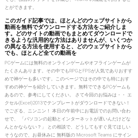
とができます。
このガイド記事では、ほとんどのウェブサイトから
動画を無料でダウンロードする方法をご紹介しま
す。どのサイトの動画でもまとめてダウンロードで
きるような汎用的な方法はありませんが、いくつか
の異なる方法を使用すると、どのウェブサイトから
でも、ほとんど全ての動画を
PCゲームには無料のオンラインゲームやオフラインゲームが
たくさんあります。その中でもRPGとFPSが人気でありおすす
めで神ゲーも多いです。このページではその中でも特におす
すめの神ゲーを紹介していきます。無料でできるPCゲームも
あるので、参考にしてください。 さて今回のお悩みは・・ エ
クセル(Excel)2013でテンプレートがダウンロードできない！
でござる、ニンニン！ 本日の午前中にお電話でのお問い合わ
せで、 「パソコンの起動とインターネットが遅いんだけどな
んとかならない？」 との相談で、どうしてもすぐ見てほしい
そうなので、お昼休みに 無料版の Microsoft Teams にサイン