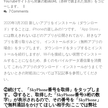
YouTubeサイトから対象の動画URL（赤枠で囲まれた箇所）をコピ
ーします。
7 Comments
2020年3月20日 新しいアプリをインストール（ダウンロー
ド）することは、iPhoneの楽しみの1つです。「App Store」
には数えきれないほどのアプリが公開されており、好きなア
プリを選り取りみどり。 インストールボタン（無料アプリの
場合）をタップします。 ダウンロードをタップするとインス
トールを続行しますが、Wi-Fiを接続しない状態でインストー
ルすることになるため、多くのモバイルデータ通信量を消費
して これらアプリのダウンロード・インストールがうまくで
きないときの対処法については下記記事を参照してくださ
い。
②続けて、「SkyPhone番号を取得」をタップしま
す。 ③すると、取得した「SkyPhone番号(8桁の数
字)」が表示されるので、その番号を「SkyPhone」
で無料通話をかけて ほしい相手先(ここでは弊社