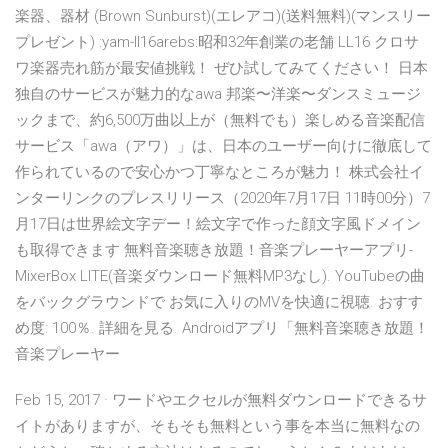
楽器、器材 (Brown Sunburst)(エレアコ)(送料無料)(マンスリー
プレゼント) :yam-ll16arebs:昭和32年創業の老舗 LL16 クロサ
ワ楽器売れ筋が最安値挑戦！ ぜひ試してみてください！ 日本
独自のサービスが魅力的なawa 邦楽〜洋楽〜ダンスミュージ
ックまで、約6,500万曲以上が（無料でも）楽しめる音楽配信
サービス「awa（アワ）」は、日本のユーザー向けに徹底して
作られているので安心かつ丁寧なところが魅力！ 株式会社イ
ンターリンクのプレスリリース（2020年7月17日 11時00分）7
月17日は世界絵文字デー！絵文字で作った顔文字風ドメイン
も取得できます 無料音楽聴き放題！音楽プレーヤーアプリ-
MixerBox LITE(音楽ダウンロード無料MP3なし). YouTubeの曲
をバックグラウンドで お気に入りのMVを快適に視聴. おすす
め度: 100％. 詳細を見る. Androidアプリ「無料音楽聴き放題！
音楽プレーヤー
Feb 15, 2017 · ワードやエクセルが無料ダウンロードできるサ
イトがありますが、そもそも無料という事を本当に無料なの