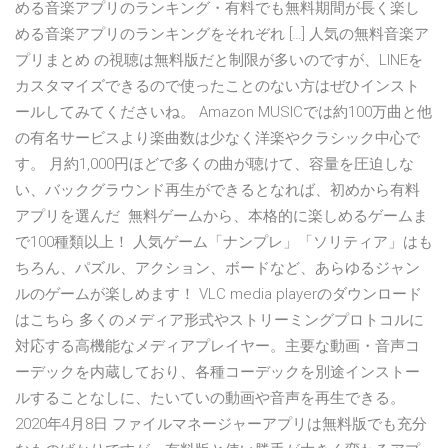
める音楽アプリのランキング・有料でも無料期間が長く楽し
める音楽アプリのランキングをそれぞれ […] 人気の無料音楽ア
プリまとめ の視聴は無料版だと制限が多いのですが、LINEを
カスタマイズできるので使ったことのない方はぜひインスト
ールしてみてくださいね。 Amazon MUSICでは約100万曲と他
の有名サービスより楽曲数は少なく洋楽やクラシック中心で
す。 月約1,000円ほどで多くの曲が聴けて、容量を圧迫しな
い、バックグラウンド再生ができるとなれば、初めから有料
アプリを選んだ 無料ゲームから、本格的に楽しめるゲームま
で100種類以上！ 人気ゲーム「ナンプレ」「ソリティア」はも
ちろん、パズル、アクション、ボードなど、あらゆるジャン
ルのゲームが楽しめます！ VLC media playerのダウンロード
はこちら 多くのメディア形式やストリーミングプロトコルに
対応する高機能なメディアプレイヤー。主要な動画・音声コ
ーデックを内蔵しており、各種コーデックを別途インストー
ルすることなしに、たいていの動画や音声を再生できる。
2020年4月8日 ファイルマネージャーアプリは無料版でも充分