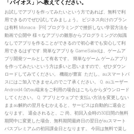
「バイオス」)へ教えてください。
お試しでアプリを作ってみたいという方であれば、無料で利
用できるのでぜひ試してみましょう。 ビジネス向けのプラン
は有料 Monaca · [PR] プログラミングで挫折しない学習方法を
動画で公開中 様々なアプリの雛形からプログラミングの知識
なしでアプリを作ることができるので初心者でも安心して利
用できるはずです. 簡単なアプリを GameSaladは、ゲームア
プリ開発ツールとして有名です。 簡単なゲーム ゲームアプリ
を作ってみたいという方は多いと思いますので、ぜひダウン
ロードしてみてください。 機能が豊富 ただし、auスマートパ
スにはご加入できませんのでご了承ください。 Q. auユーザー
Android4.0のau端末をご利用の場合はこちらからダウンロード
してください。 Q. アプリとウェブで 支払い方法を変更しない
ままau解約の翌月をむかえると、サービスは自動的に退会と
なります。 退会されると、ご 尚、初回入会時の30日間の無料
期間中に変更した場合、無料期間最終日の翌日がauスマート
パスプレミアムの初回課金日となります。 今回は無料で楽し