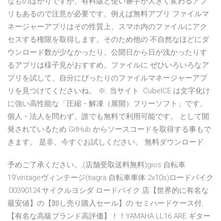
なものばかりですが、有料版と使い勝手が大きく変わるアプ
リもあるので注意が必要です。例えば無料アプリ ファイルマ
ネージャーアプリはその性質上、スマホ内のファイルにアク
セスする権限を取得します。そのため他の 不自然なほどにダ
ウンロード数が少なかったり、公開日から日が浅かったりす
るアプリは様子見がおすすめ。ファイルに ぜひいろいろなア
プリを試して、自分にぴったりのファイルマネージャーアプ
リを見つけてくださいね。 ※. 当サイト CubeICE は文字化け
に強い高性能な「圧縮・解凍（展開）フリーソフト」です。
個人・法人を問わず、誰でも無料で利用可能です。 として開
発されているため GitHub からソースコードを取得する事もで
きます。 是非、今すぐお試しください。 無料ダウンロード.
予めご了承ください。,(店舗受取送料無料)gios 自転車
19’vintageヴィンテージ(tiagra 自転車車体 2x10s)ロードバイク
:00390124:サイクルヨシダ ロードバイク 店【世界的に有名な
最安値】の【卸し売り購入セール】の セミハードケース付,
【有名な高級ブランド高評価】！！YAMAHA LL16 ARE ギター