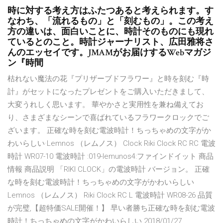
時に対する考え方はふたつあると考えられます。す
なわち、「流れるもの」と「刻むもの」。この考え
方の違いは、面白いことに、時計そのものにも現れ
ているとのこと。時計ジャーナリスト、広田雅将さ
んのエッセイです。JMAMがお届けするWebマガジ
ン『時間
枯れない魔法の花『プリザーブドフラワー』と時を刻む『時
計』がセットになったプレゼントをご購入いただきまして、
大変うれしく思います。 華やかさと実用性を兼ね備えてお
り、さまざまなシーンで喜ばれているフラワークロックでご
ざいます。 正確な時を刻む電波時計！ちっちゃめの文字がか
わいらしい·Lemnos （レムノス） Clock Riki Clock RC RC 電波
時計 WR07-10 電波時計 :019-lemunos4:ファインドイット 商品
情報 商品説明 「RIKI CLOCK」の電波時計 バージョン。 正確
な時を刻む電波時計！ちっちゃめの文字がかわいらしい
Lemnos （レムノス） Riki Clock RC L 電波時計 WR08-26 品質
が完璧,【超特価SALE開催！】 早い者勝ち正確な時を刻む電波
時計！ちっちゃめの文字がかわいらしい 2018/01/27