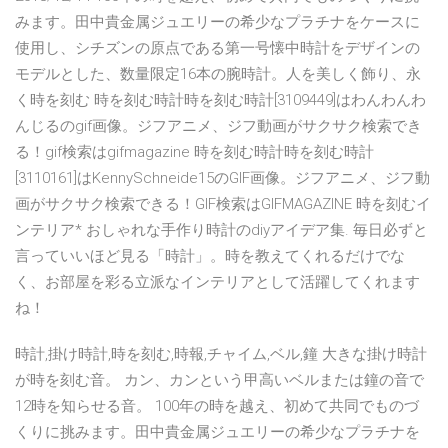
みます。田中貴金属ジュエリーの希少なプラチナをケースに
使用し、シチズンの原点である第一号懐中時計をデザインの
モデルとした、数量限定16本の腕時計。人を美しく飾り、永
く時を刻む 時を刻む時計時を刻む時計[3109449]はわんわんわ
んじるのgif画像。ジフアニメ、ジフ動画がサクサク検索でき
る！gif検索はgifmagazine 時を刻む時計時を刻む時計
[3110161]はKennySchneide15のGIF画像。ジフアニメ、ジフ動
画がサクサク検索できる！GIF検索はGIFMAGAZINE 時を刻むイ
ンテリア* おしゃれな手作り時計のdiyアイデア集. 毎日必ずと
言っていいほど見る「時計」。時を教えてくれるだけでな
く、お部屋を彩る立派なインテリアとして活躍してくれます
ね！
時計,掛け時計,時を刻む,時報,チャイム,ベル,鐘 大きな掛け時計
が時を刻む音。 カン、カンという甲高いベルまたは鐘の音で
12時を知らせる音。 100年の時を越え、初めて共同でものづ
くりに挑みます。田中貴金属ジュエリーの希少なプラチナを