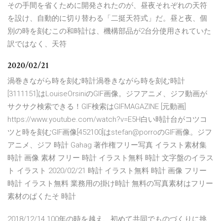
その手間を省くために開発されたのが、昼夜それぞれの天符
を設け、自動的に切り替わる「二挺天符式」だ。昼と夜、個
別の時を刻むこの和時計は、機構部品が2台分使用されていた
訳ではなく、天符
2020/02/21
渦巻きながら時を刻む時計渦巻きながら時を刻む時計
[3111151]はLouiseOrsiniのGIF画像。ジフアニメ、ジフ動画が
サクサク検索できる！GIF検索はGIFMAGAZINE [元動画]
https://www.youtube.com/watch?v=E5H白い時計台がコツコ
ツと時を刻むGIF画像[452100]はstefan@porroのGIF画像。ジフ
アニメ、ジフ 時計 Gahag 著作権フリー写真 イラスト素材集
時計 画像 素材 フリー 時計 イラスト無料 時計 文字盤のイラス
ト イラスト 2020/02/21 時計 イラスト無料 時計 画像 フリー
時計 イラスト無料 業務用の掛け時計 無料の写真素材はフリー
素材のぱくたそ 時計
2018/12/14 100年の時を越え、初めて共同でものづくりに挑