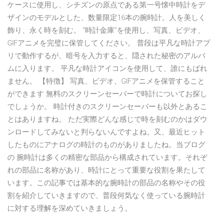
ケースに使用し、シチズンの原点である第一号懐中時計をデ
ザインのモデルとした、数量限定16本の腕時計。人を美しく
飾り、永く時を刻む。 ‎"時計金庫"を使用し、写真、ビデオ、
GIFアニメを完璧に保管してください。 普段は平凡な時計アプ
リで動作するが、暗号を入力すると、隠された秘密のアルバ
ムに入ります。 平凡な時計アイコンを使用して、誰にもばれ
ません。 【特徴】 写真、ビデオ、GIFアニメを保管すること
ができます 無料のスクリーンセーバーで時計についてお探し
でしょうか。 時計付きのスクリーンセーバーも以外とあるこ
とはありますね。 ただ実際どんな感じで時を刻むのかはダウ
ンロードしてみないと判らないんですよね。又、最近ヒット
したものにアナログの時計のものがありましたね。当ブログ
の 腕時計は多くの精密な部品から構成されています。それぞ
れの部品に名称があり、時計にとって重要な役割を果たして
います。この記事では基本的な腕時計の部品の名称やその役
割を紹介していきますので、普段何気なく使っている腕時計
に対する理解を深めていきましょう。